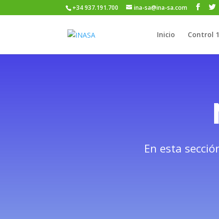
+34 937.191.700
ina-sa@ina-sa.com
Inicio
Control 
En esta secció