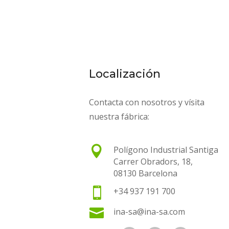
Localización
Contacta con nosotros y vísita
nuestra fábrica:

Polígono Industrial Santiga
Carrer Obradors, 18,
08130 Barcelona

+34 937 191 700

ina-sa@ina-sa.com