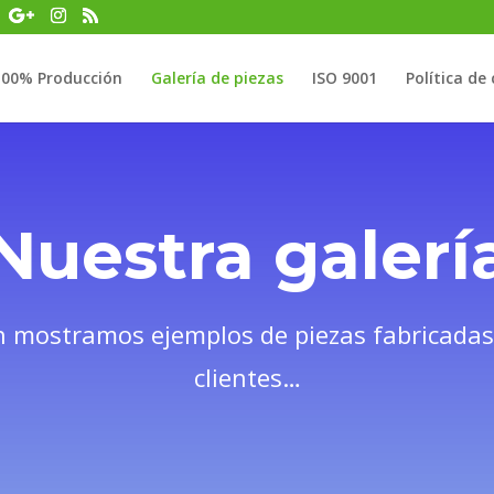
100% Producción
Galería de piezas
ISO 9001
Política de 
Nuestra galerí
n mostramos ejemplos de piezas fabricada
clientes…