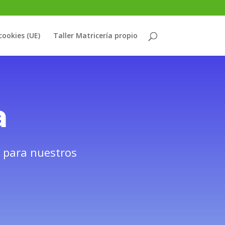
cookies (UE)
Taller Matricería propio
a
s para nuestros