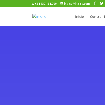
+34 937.191.700
ina-sa@ina-sa.com
Inicio
Control 